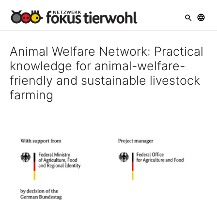
Skip to main navigation
Skip to main content
Skip to page footer
Animal Welfare Network: Practical
knowledge for animal-welfare-
friendly and sustainable livestock
farming