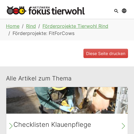
Skip to main navigation
Skip to main content
Skip to page footer
You are here:
Home
Rind
Förderprojekte Tierwohl Rind
Förderprojekte: FitForCows
Diese Seite drucken
Alle Artikel zum Thema
Checklisten Klauenpflege