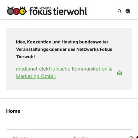
Skip to main navigation
Skip to main content
Skip to page footer
Idee, Konzeption und Hosting bundesweiter
Veranstaltungskalender des Netzwerks Fokus
Tierwohl
medianet elektronische Kommunikation &
Marketing GmbH
Home
Cook