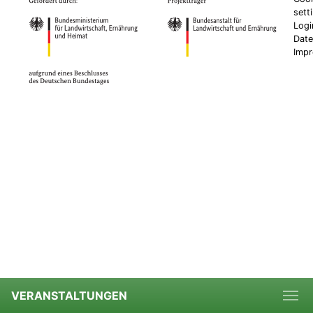
sett
Logi
Date
Imp
VERANSTALTUNGEN