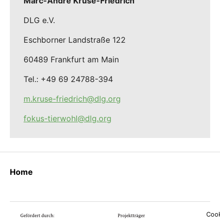
Marc-Andre Kruse-Friedrich
DLG e.V.
Eschborner Landstraße 122
60489 Frankfurt am Main
Tel.: +49 69 24788-394
m.kruse-friedrich@dlg.org
fokus-tierwohl@dlg.org
Home
Cook