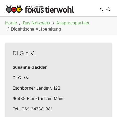
Skip to main navigation
Skip to main content
Skip to page footer
You are here:
Home
Das Netzwerk
Ansprechpartner
Didaktische Aufbereitung
DLG e.V.
Susanne Gäckler
DLG e.V.
Eschborner Landstr. 122
60489 Frankfurt am Main
Tel.: 069 24788-381