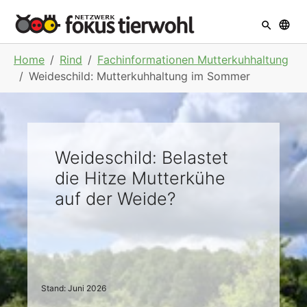
Skip to main navigation
Skip to main content
Skip to page footer
You are here:
Home
Rind
Fachinformationen Mutterkuhhaltung
Weideschild: Mutterkuhhaltung im Sommer
Weideschild: Belastet
die Hitze Mutterkühe
auf der Weide?
Stand: Juni 2026