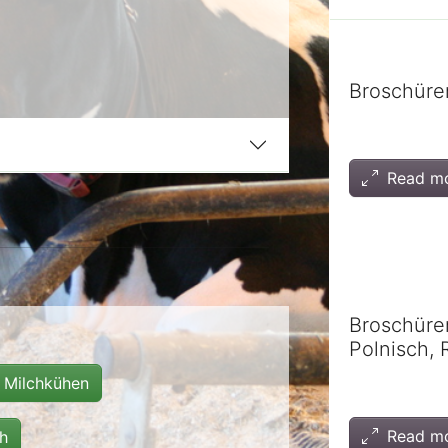
Broschüre
Read m
Broschüren
Polnisch,
 Milchkühen
Read m
h