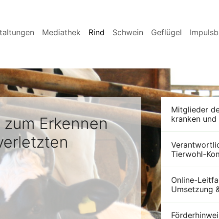
taltungen
Mediathek
Rind
Schwein
Geflügel
Impulsb
Mitglieder d
 zum Erkennen
kranken und 
erletzten
Verantwortli
Tierwohl-Ko
Online-Leitf
Umsetzung &
Förderhinwei