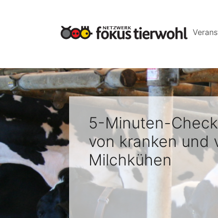
Skip to main navigation
Skip to main content
Skip to page footer
Verans
5-Minuten-Check
von kranken und v
Milchkühen