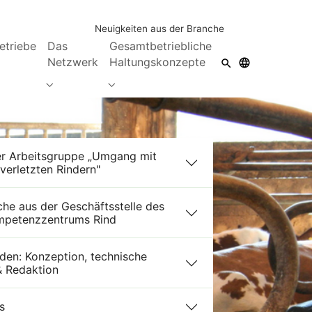
Neuigkeiten aus der Branche
etriebe
Das
Gesamtbetriebliche
Netzwerk
Haltungskonzepte
Submenu for "Das Netzwerk"
Submenu for "Gesamtbetriebliche Hal
er Arbeitsgruppe „Umgang mit
verletzten Rindern"
che aus der Geschäftsstelle des
mpetenzzentrums Rind
aden: Konzeption, technische
 Redaktion
s