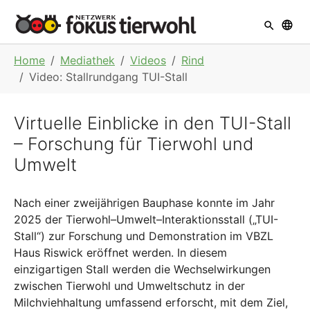
Skip to main navigation
Skip to main content
Skip to page footer
You are here:
Home
Mediathek
Videos
Rind
Video: Stallrundgang TUI-Stall
Virtuelle Einblicke in den TUI-Stall
– Forschung für Tierwohl und
Umwelt
Nach einer zweijährigen Bauphase konnte im Jahr
2025 der Tierwohl–Umwelt–Interaktionsstall („TUI-
Stall“) zur Forschung und Demonstration im VBZL
Haus Riswick eröffnet werden. In diesem
einzigartigen Stall werden die Wechselwirkungen
zwischen Tierwohl und Umweltschutz in der
Milchviehhaltung umfassend erforscht, mit dem Ziel,