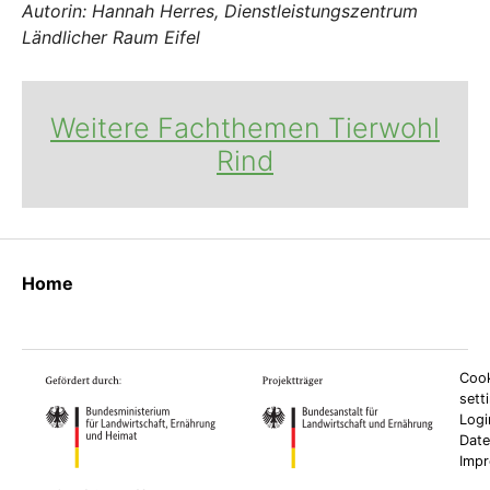
Autorin: Hannah Herres, Dienstleistungszentrum
Ländlicher Raum Eifel
Weitere Fachthemen Tierwohl
Rind
Home
Cook
sett
Logi
Date
Imp