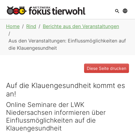
Skip to main navigation
Skip to main content
Skip to page footer
You are here:
Home
Rind
Berichte aus den Veranstaltungen
Aus den Veranstaltungen: Einflussmöglichkeiten auf
die Klauengesundheit
Diese Seite drucken
Auf die Klauengesundheit kommt es
an!
Online Seminare der LWK
Niedersachsen informieren über
Einflussmöglichkeiten auf die
Klauengesundheit