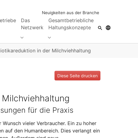
Neuigkeiten aus der Branche
etriebe
Das
Gesamtbetriebliche
Netzwerk
Haltungskonzepte
Submenu for "Das Netzwerk"
Submenu for "Gesamtbetriebliche Hal
iotikareduktion in der Milchviehhaltung
Diese Seite drucken
r Milchviehhaltung
ungen für die Praxis
er Wunsch vieler Verbraucher. Ein zu hoher
en auf den Humanbereich. Dies verlangt ein
inen. Außerdem sind neue