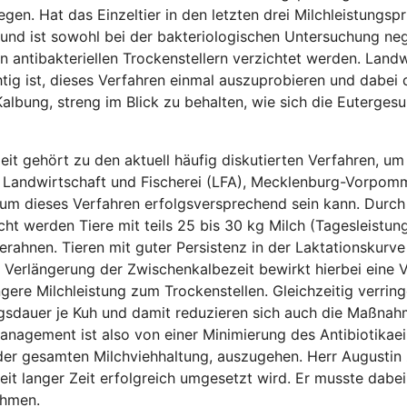
egen. Hat das Einzeltier in den letzten drei Milchleistungsp
s und ist sowohl bei der bakteriologischen Untersuchung neg
 antibakteriellen Trockenstellern verzichtet werden. Landwi
htig ist, dieses Verfahren einmal auszuprobieren und dabei
albung, streng im Blick zu behalten, wie sich die Eutergesu
it gehört zu den aktuell häufig diskutierten Verfahren, um
r Landwirtschaft und Fischerei (LFA), Mecklenburg-Vorpo
rum dieses Verfahren erfolgsversprechend sein kann. Durch
ht werden Tiere mit teils 25 bis 30 kg Milch (Tagesleistung
 erahnen. Tieren mit guter Persistenz in der Laktationskurv
erlängerung der Zwischenkalbezeit bewirkt hierbei eine V
gere Milchleistung zum Trockenstellen. Gleichzeitig verring
sdauer je Kuh und damit reduzieren sich auch die Maßnah
anagement ist also von einer Minimierung des Antibiotikae
 der gesamten Milchviehhaltung, auszugehen. Herr Augustin 
seit langer Zeit erfolgreich umgesetzt wird. Er musste da
ehmen.