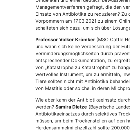
Managementverfahren gefragt, die den verm
Einsatz von Antibiotika zu reduzieren? Zu
Vorpommern am 17.03.2021 zu einem Online
schalteten sich dazu, um sich über Lösunge
Professor Volker Krömker
(MSO Cattle Hea
und wann sich keine Verbesserung der Euter
Verminderungsmöglichkeiten durch präve
entsprechender Dokumentation, zu ergreife
von „Katastrophe zu Katastrophe“ zu hange
wertvolles Instrument, um zu ermitteln, in
Tiere sollten nicht mit Antibiotika behand
von Mastitis oder solche, in deren Milchp
Wie aber kann der Antibiotikaeinsatz durc
werden?
Samira Dietze
(Bayerische Landesa
Antibiotikaeinsatzes durch selektives Troc
müssen, um beim Trockenstellen auf den he
Herdensammelmilchzellzahl sollte 200.000 Z