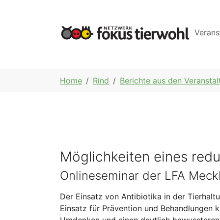
Skip to main navigation
Skip to main content
Skip to page footer
Verans
You are here:
Home
Rind
Berichte aus den Veransta
Möglichkeiten eines redu
Onlineseminar der LFA Meckl
Der Einsatz von Antibiotika in der Tierhalt
Einsatz für Prävention und Behandlungen k
Umdenken und einen deutlich bewussteren 