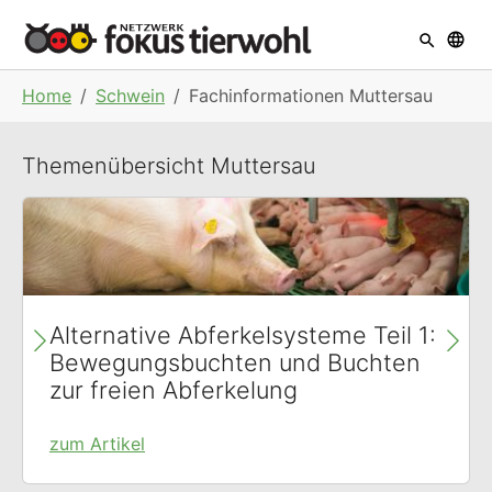
Skip to main navigation
Skip to main content
Skip to page footer
You are here:
Home
Schwein
Fachinformationen Muttersau
Themenübersicht Muttersau
:
Abluftreinigungsanlagen
zum Artikel