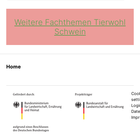
Weitere Fachthemen Tierwohl
Schwein
Home
Cook
sett
Logi
Date
Imp