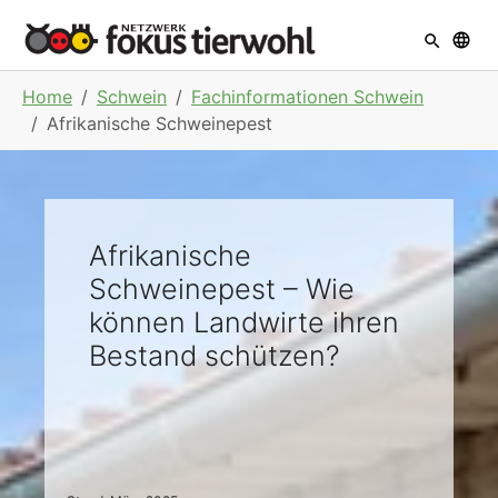
Skip to main navigation
Skip to main content
Skip to page footer
You are here:
Home
Schwein
Fachinformationen Schwein
Afrikanische Schweinepest
Afrikanische
Schweinepest – Wie
können Landwirte ihren
Bestand schützen?