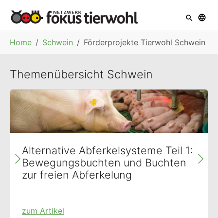
Skip to main navigation
Skip to main content
Skip to page footer
You are here:
Home
Schwein
Förderprojekte Tierwohl Schwein
Themenübersicht Schwein
Alternative Abferkelsysteme Teil 1:
Bewegungsbuchten und Buchten
zur freien Abferkelung
zum Artikel