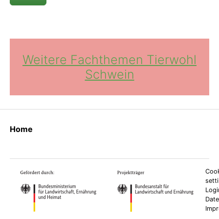
Weitere Fachthemen Tierwohl
Schwein
Home
Cook
sett
Logi
Date
Imp