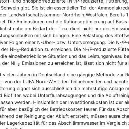
kstoff- und phosphorreduzierte (N-/P-reduzierte) Fütterung,
wein gibt. Sie ist ein essentieller Teil der Ammoniakreduk
n der Landwirtschaftskammer Nordrhein-Westfalen. Bereits 
rmel. Die Aminosäuren und die Rationsoptimierung auf Basi
lichst nahe am Bedarf der Tiere dient nicht nur der Emiss
tungseinbußen mit sich bringen. Eine Belastung des Stoff
tiver Folgen einer N-Über- bzw. Unterversorgung. Die N-/P-
e der NH
-Reduktion zu erreichen. Die N-/P-reduzierte Fütt
3
ie einzelbetriebliche Situation und das Leistungsniveau be
n der NH
-Emissionen zu erreichen ist, lässt sich nicht für 
3
it vielen Jahren in Deutschland eine gängige Methode zur
Broer von der LUFA Nord-West den Teilnehmenden und nannt
tterung eignet sich ausschließlich die mehrstufige Anlage mi
 Biofilter, wobei Unterflurabsaugungen und die Abluftrein
ssen werden. Hinsichtlich der Investitionskosten ist der eins
afür aber bezüglich der Betriebskosten teurer. Für das Abs
hrend der Reinigung der Abluft entsteht, müssen ausreich
r Lagerkapazität für das Abschlämmwasser im Vergleich zu