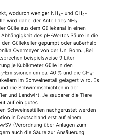
enkt, wodurch weniger NH
- und CH
-
3
4
e wird dabei der Anteil des NH
3
er Gülle aus dem Güllekanal in einen
 Abhängigkeit des pH-Wertes Säure in die
n den Güllekeller gepumpt oder außerhalb
eronika Overmeyer von der Uni Bonn. „Bei
tsprechen beispielsweise 9 Liter
rung je Kubikmeter Gülle in den
H
-Emissionen um ca. 40 % und die CH
-
3
4
ellern im Schweinestall gelagert wird. Es
 und die Schwimmschichten in der
Tier und Landwirt. Je sauberer die Tiere
ut auf ein gutes
den Schweineställen nachgerüstet werden
tion in Deutschland erst auf einem
er AwSV (Verordnung über Anlagen zum
gern auch die Säure zur Ansäuerung