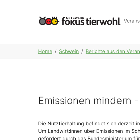
Skip to main navigation
Skip to main content
Skip to page footer
Verans
You are here:
Home
Schwein
Berichte aus den Veran
Emissionen mindern - 
Die Nutztierhaltung befindet sich derzeit
Um Landwirt:innen über Emissionen im Sch
gefördert durch das Bundesministerium für