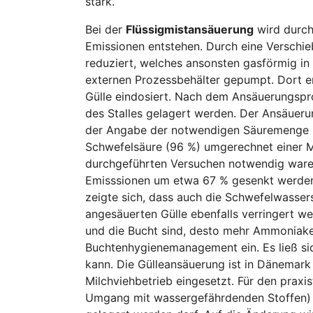
stark.
Bei der
Flüssigmistansäuerung
wird durch
Emissionen entstehen. Durch eine Verschi
reduziert, welches ansonsten gasförmig in
externen Prozessbehälter gepumpt. Dort e
Gülle eindosiert. Nach dem Ansäuerungspro
des Stalles gelagert werden. Der Ansäuerun
der Angabe der notwendigen Säuremenge ist 
Schwefelsäure (96 %) umgerechnet einer Men
durchgeführten Versuchen notwendig waren.
Emisssionen um etwa 67 % gesenkt werden k
zeigte sich, dass auch die Schwefelwasser
angesäuerten Gülle ebenfalls verringert wer
und die Bucht sind, desto mehr Ammoniakem
Buchtenhygienemanagement ein. Es ließ si
kann. Die Gülleansäuerung ist in Dänemark 
Milchviehbetrieb eingesetzt. Für den prax
Umgang mit wassergefährdenden Stoffen) e