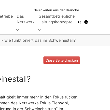
Neuigkeiten aus der Branche
etriebe
Das
Gesamtbetriebliche
Netzwerk
Haltungskonzepte
Submenu for "Das Netzwerk"
Submenu for "Gesamtbetriebliche Hal
- wie funktioniert das im Schweinestall?
Diese Seite drucken
inestall?
altigkeit immer mehr in den Fokus rücken.
ahmen des Netzwerks Fokus Tierwohl,
derung in der Schweinehaltung“ im