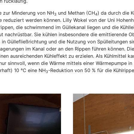
 rückläufig.
de zur Minderung von NH
und Methan (CH
) da durch die 
3
4
e reduziert werden können. Lilly Wokel von der Uni Hohenh
rippen, die schwimmend im Güllekanal liegen und die Kühlle
ut nachrüstbar. Sie kühlen insbesondere die emittierende O
in Güllefließrichtung und die Nutzung von Spülleitungen sin
lagerungen im Kanal oder an den Rippen führen können. Die
inen ausreichenden Kühleffekt zu erzielen. Als Kühlmittel 
l nur sinnvoll, wenn die Wärme mittels einer Wärmepumpe in 
erhaft) 10 °C eine NH
-Reduktion von 50 % für die Kühlrippe
3