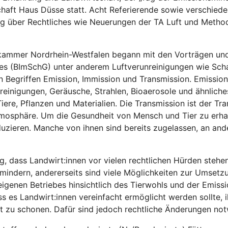
aft Haus Düsse statt. Acht Referierende sowie verschieden
ng über Rechtliches wie Neuerungen der TA Luft und Metho
kammer Nordrhein-Westfalen begann mit den Vorträgen und
es (BImSchG) unter anderem Luftverunreinigungen wie Sch
 Begriffen Emission, Immission und Transmission. Emissio
nreinigungen, Geräusche, Strahlen, Bioaerosole und ähnlich
ere, Pflanzen und Materialien. Die Transmission ist der Tr
mosphäre. Um die Gesundheit von Mensch und Tier zu erhal
zieren. Manche von ihnen sind bereits zugelassen, an and
g, dass Landwirt:innen vor vielen rechtlichen Hürden stehen.
indern, andererseits sind viele Möglichkeiten zur Umsetzun
eigenen Betriebes hinsichtlich des Tierwohls und der Emiss
ss es Landwirt:innen vereinfacht ermöglicht werden sollte, i
t zu schonen. Dafür sind jedoch rechtliche Änderungen no