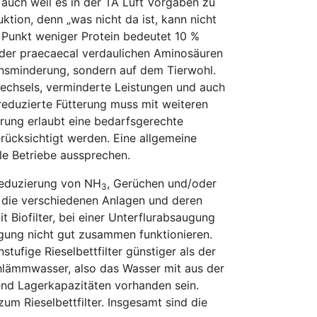
 auch weil es in der TA Luft Vorgaben zu
tion, denn „was nicht da ist, kann nicht
1 Punkt weniger Protein bedeutet 10 %
s der praecaecal verdaulichen Aminosäuren
ionsminderung, sondern auf dem Tierwohl.
wechsels, verminderte Leistungen und auch
reduzierte Fütterung muss mit weiteren
erung erlaubt eine bedarfsgerechte
rücksichtigt werden. Eine allgemeine
alle Betriebe aussprechen.
 Reduzierung von NH
, Gerüchen und/oder
3
e die verschiedenen Anlagen und deren
t Biofilter, bei einer Unterflurabsaugung
igung nicht gut zusammen funktionieren.
tufige Rieselbettfilter günstiger als der
chlämmwasser, also das Wasser mit aus der
end Lagerkapazitäten vorhanden sein.
m Rieselbettfilter. Insgesamt sind die