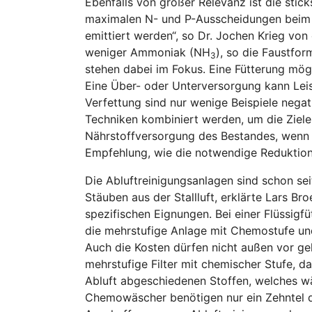
Ebenfalls von großer Relevanz ist die stic
maximalen N- und P-Ausscheidungen beim Sch
emittiert werden“, so Dr. Jochen Krieg vo
weniger Ammoniak (NH
), so die Faustfo
3
stehen dabei im Fokus. Eine Fütterung mög
Eine Über- oder Unterversorgung kann Leis
Verfettung sind nur wenige Beispiele nega
Techniken kombiniert werden, um die Ziel
Nährstoffversorgung des Bestandes, wenn d
Empfehlung, wie die notwendige Reduktio
Die Abluftreinigungsanlagen sind schon se
Stäuben aus der Stallluft, erklärte Lars 
spezifischen Eignungen. Bei einer Flüssigfü
die mehrstufige Anlage mit Chemostufe und
Auch die Kosten dürfen nicht außen vor gela
mehrstufige Filter mit chemischer Stufe, d
Abluft abgeschiedenen Stoffen, welches wä
Chemowäscher benötigen nur ein Zehntel de