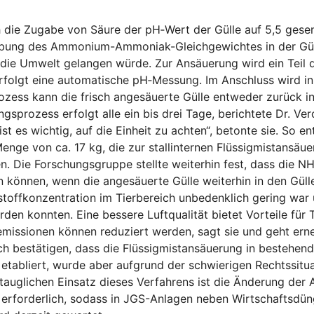
 die Zugabe von Säure der pH‑Wert der Gülle auf 5,5 ges
ebung des Ammonium-Ammoniak-Gleichgewichtes in der Güll
 die Umwelt gelangen würde. Zur Ansäuerung wird ein Teil d
rfolgt eine automatische pH‑Messung. Im Anschluss wird in
zess kann die frisch angesäuerte Gülle entweder zurück i
gsprozess erfolgt alle ein bis drei Tage, berichtete Dr. V
es wichtig, auf die Einheit zu achten“, betonte sie. So en
ge von ca. 17 kg, die zur stallinternen Flüssigmistansäue
 Die Forschungsgruppe stellte weiterhin fest, dass die N
önnen, wenn die angesäuerte Gülle weiterhin in den Güllek
stoffkonzentration im Tierbereich unbedenklich gering war
den konnten. Eine bessere Luftqualität bietet Vorteile für 
issionen können reduziert werden, sagt sie und geht erne
ch bestätigen, dass die Flüssigmistansäuerung in bestehen
etabliert, wurde aber aufgrund der schwierigen Rechtssitua
istauglichen Einsatz dieses Verfahrens ist die Änderung d
rforderlich, sodass in JGS-Anlagen neben Wirtschaftsdün