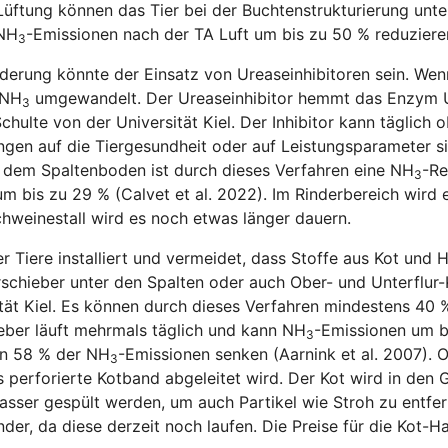
Lüftung können das Tier bei der Buchtenstrukturierung unte
 NH
-Emissionen nach der TA Luft um bis zu 50 % reduziere
3
erung könnte der Einsatz von Ureaseinhibitoren sein. Wenn
 NH
umgewandelt. Der Ureaseinhibitor hemmt das Enzym Ur
3
hulte von der Universität Kiel. Der Inhibitor kann täglich o
gen auf die Tiergesundheit oder auf Leistungsparameter sin
 dem Spaltenboden ist durch dieses Verfahren eine NH
-Re
3
g um bis zu 29 % (Calvet et al. 2022). Im Rinderbereich wird 
hweinestall wird es noch etwas länger dauern.
r Tiere installiert und vermeidet, dass Stoffe aus Kot und 
urschieber unter den Spalten oder auch Ober- und Unterflur
ät Kiel. Es können durch dieses Verfahren mindestens 40 
ieber läuft mehrmals täglich und kann NH
-Emissionen um b
3
en 58 % der NH
-Emissionen senken (Aarnink et al. 2007). 
3
 perforierte Kotband abgeleitet wird. Der Kot wird in den G
sser gespült werden, um auch Partikel wie Stroh zu entfer
der, da diese derzeit noch laufen. Die Preise für die Kot-H