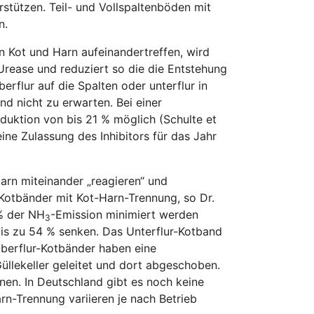
rstützen. Teil- und Vollspaltenböden mit
n.
 Kot und Harn aufeinandertreffen, wird
ease und reduziert so die die Entstehung
berflur auf die Spalten oder unterflur in
d nicht zu erwarten. Bei einer
duktion von bis 21 % möglich (Schulte et
eine Zulassung des Inhibitors für das Jahr
Harn miteinander „reagieren“ und
-Kotbänder mit Kot-Harn-Trennung, so Dr.
% der NH
-Emission minimiert werden
3
is zu 54 % senken. Das Unterflur-Kotband
Oberflur-Kotbänder haben eine
üllekeller geleitet und dort abgeschoben.
nen. In Deutschland gibt es noch keine
arn-Trennung variieren je nach Betrieb