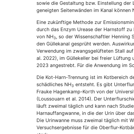
sowie die Gestaltung bzw. Einstellung der 
geneigten Seitenwänden im Kanal können
Eine zukünftige Methode zur Emissionsmind
durch das Enzym Urease der Harnstoff zu
von NH
, so der Wissenschaftler Henning Sc
3
den Güllekanal gesprüht werden. Auswirkun
Verwendung im zwangsgelüfteten Stall auf
al. 2022), im Güllekeller bei freier Lüftun
2023 angestrebt. Für die Anwendung im Sc
Die Kot-Harn-Trennung ist im Kotbereich de
schädliches NH
entsteht. Es gibt Unterfl
3
Frauke Hagenkamp-Korth von der Universit
(Loussouarn et al. 2014). Der Unterflursch
läuft zweimal täglich und kann nach Studi
Harnauffangwanne, in die der Urin über das
Die Urinwanne muss zweimal täglich mit Wa
Versuchsergebnisse für die Oberflur-Kotbän