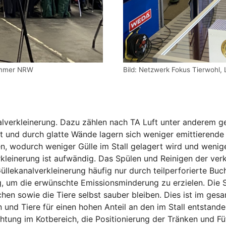
kammer NRW
Bild: Netzwerk Fokus Tierwohl
nalverkleinerung. Dazu zählen nach TA Luft unter anderem g
ert und durch glatte Wände lagern sich weniger emittieren
en, wodurch weniger Gülle im Stall gelagert wird und weni
kleinerung ist aufwändig. Das Spülen und Reinigen der verk
llekanalverkleinerung häufig nur durch teilperforierte Bucht
, um die erwünschte Emissionsminderung zu erzielen. Die
n sowie die Tiere selbst sauber bleiben. Dies ist im gesa
und Tiere für einen hohen Anteil an den im Stall entstand
htung im Kotbereich, die Positionierung der Tränken und F