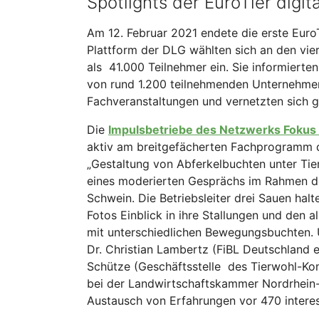
Spotlights der EuroTier digit
Am 12. Februar 2021 endete die erste EuroTi
Plattform der DLG wählten sich an den vie
als 41.000 Teilnehmer ein. Sie informierte
von rund 1.200 teilnehmenden Unternehmen,
Fachveranstaltungen und vernetzten sich ge
Die
Impulsbetriebe des Netzwerks Fokus
aktiv am breitgefächerten Fachprogramm de
„Gestaltung von Abferkelbuchten unter Ti
eines moderierten Gesprächs im Rahmen d
Schwein. Die Betriebsleiter drei Sauen hal
Fotos Einblick in ihre Stallungen und den a
mit unterschiedlichen Bewegungsbuchten. 
Dr. Christian Lambertz (FiBL Deutschland e
Schütze (Geschäftsstelle des Tierwohl-K
bei der Landwirtschaftskammer Nordrhein-
Austausch von Erfahrungen vor 470 interes