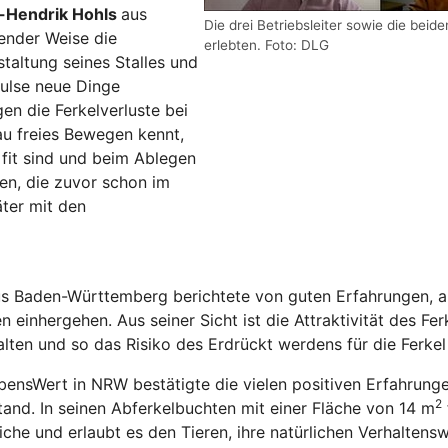
-Hendrik Hohls
aus
Die drei Betriebsleiter sowie die bei
kender Weise die
erlebten. Foto: DLG
taltung seines Stalles und
pulse neue Dinge
en die Ferkelverluste bei
u freies Bewegen kennt,
l fit sind und beim Ablegen
uen, die zuvor schon im
ter mit den
s Baden-Württemberg berichtete von guten Erfahrungen, a
 einhergehen. Aus seiner Sicht ist die Attraktivität des Fe
lten und so das Risiko des Erdrückt werdens für die Ferkel
ensWert in NRW bestätigte die vielen positiven Erfahrunge
2
tand. In seinen Abferkelbuchten mit einer Fläche von 14 m
eiche und erlaubt es den Tieren, ihre natürlichen Verhalten