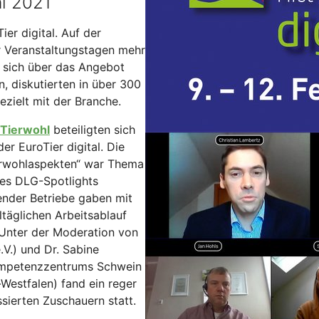
al 2021
er digital. Auf der
r Veranstaltungstagen mehr
n sich über das Angebot
 diskutierten in über 300
zielt mit der Branche.
 Tierwohl
beteiligten sich
r EuroTier digital. Die
erwohlaspekten“ war Thema
es DLG-Spotlights
tender Betriebe gaben mit
lltäglichen Arbeitsablauf
Unter der Moderation von
.V.) und Dr. Sabine
ompetenzzentrums Schwein
Westfalen) fand ein reger
sierten Zuschauern statt.