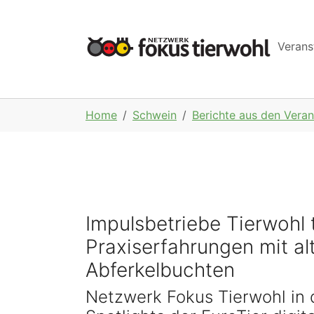
Skip to main navigation
Skip to main content
Skip to page footer
Verans
You are here:
Home
Schwein
Berichte aus den Veran
Impulsbetriebe Tierwohl t
Praxiserfahrungen mit al
Abferkelbuchten
Netzwerk Fokus Tierwohl in