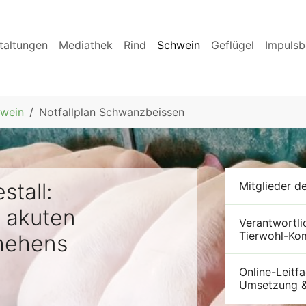
taltungen
Mediathek
Rind
Schwein
Geflügel
Impulsb
hwein
Notfallplan Schwanzbeissen
stall:
Mitglieder d
 akuten
Verantwortli
Tierwohl-Ko
hehens
Online-Leitf
Umsetzung &