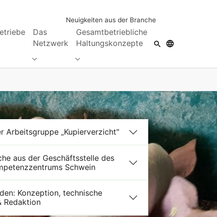
Neuigkeiten aus der Branche
etriebe
Das
Gesamtbetriebliche
Netzwerk
Haltungskonzepte
Submenu for "Das Netzwerk"
Submenu for "Gesamtbetriebliche Hal
er Arbeitsgruppe „Kupierverzicht"
che aus der Geschäftsstelle des
mpetenzzentrums Schwein
aden: Konzeption, technische
 Redaktion