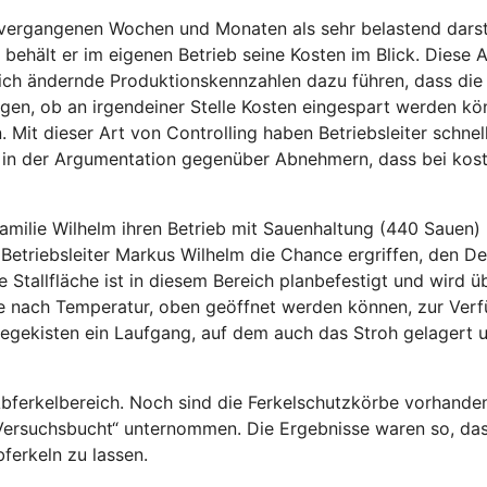
 vergangenen Wochen und Monaten als sehr belastend darste
le behält er im eigenen Betrieb seine Kosten im Blick. Diese 
n sich ändernde Produktionskennzahlen dazu führen, dass di
gen, ob an irgendeiner Stelle Kosten eingespart werden kön
 dieser Art von Controlling haben Betriebsleiter schnell
auch in der Argumentation gegenüber Abnehmern, dass bei k
milie Wilhelm ihren Betrieb mit Sauenhaltung (440 Sauen) 
Betriebsleiter Markus Wilhelm die Chance ergriffen, den D
e Stallfläche ist in diesem Bereich planbefestigt und wird 
je nach Temperatur, oben geöffnet werden können, zur Verf
Liegekisten ein Laufgang, auf dem auch das Stroh gelagert 
Abferkelbereich. Noch sind die Ferkelschutzkörbe vorhanden
„Versuchsbucht“ unternommen. Die Ergebnisse waren so, das
ferkeln zu lassen.