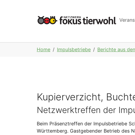
Skip to main navigation
Skip to main content
Skip to page footer
Verans
You are here:
Home
Impulsbetriebe
Berichte aus de
Kupierverzicht, Bucht
Netzwerktreffen der Imp
Beim Präsenztreffen der Impulsbetriebe Sc
Württemberg. Gastgebender Betrieb des Ne