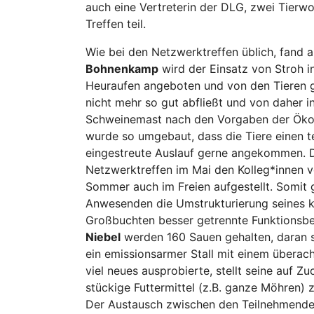
auch eine Vertreterin der DLG, zwei Tier
Treffen teil.
Wie bei den Netzwerktreffen üblich, fand a
Bohnenkamp
wird der Einsatz von Stroh i
Heuraufen angeboten und von den Tieren g
nicht mehr so gut abfließt und von daher
Schweinemast nach den Vorgaben der Öko-V
wurde so umgebaut, dass die Tiere einen t
eingestreute Auslauf gerne angekommen. 
Netzwerktreffen im Mai den Kolleg*innen vo
Sommer auch im Freien aufgestellt. Somit 
Anwesenden die Umstrukturierung seines ko
Großbuchten besser getrennte Funktionsber
Niebel
werden 160 Sauen gehalten, daran s
ein emissionsarmer Stall mit einem überach
viel neues ausprobierte, stellt seine auf Z
stückige Futtermittel (z.B. ganze Möhren) 
Der Austausch zwischen den Teilnehmenden