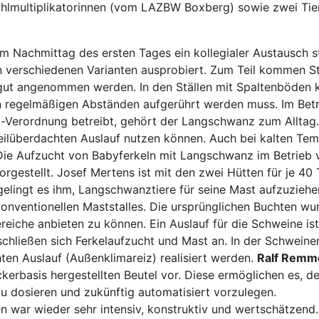
wohlmultiplikatorinnen (vom LAZBW Boxberg) sowie zwei Ti
m Nachmittag des ersten Tages ein kollegialer Austausch s
n verschiedenen Varianten ausprobiert. Zum Teil kommen St
ut angenommen werden. In den Ställen mit Spaltenböden ka
 in regelmäßigen Abständen aufgerührt werden muss. Im Bet
erordnung betreibt, gehört der Langschwanz zum Alltag. 
eilüberdachten Auslauf nutzen können. Auch bei kalten Temp
Die Aufzucht von Babyferkeln mit Langschwanz im Betrieb
rgestellt. Josef Mertens ist mit den zwei Hütten für je 40 
gelingt es ihm, Langschwanztiere für seine Mast aufzuzieh
nventionellen Maststalles. Die ursprünglichen Buchten wur
eiche anbieten zu können. Ein Auslauf für die Schweine is
chließen sich Ferkelaufzucht und Mast an. In der Schwein
ten Auslauf (Außenklimareiz) realisiert werden.
Ralf Remm
uckerbasis hergestellten Beutel vor. Diese ermöglichen es, 
zu dosieren und zukünftig automatisiert vorzulegen.
 war wieder sehr intensiv, konstruktiv und wertschätzend.