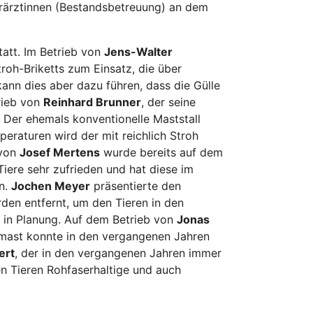
erärztinnen (Bestandsbetreuung) an dem
tatt. Im Betrieb von
Jens-Walter
roh-Briketts zum Einsatz, die über
nn dies aber dazu führen, dass die Gülle
rieb von
Reinhard Brunner
, der seine
Der ehemals konventionelle Maststall
eraturen wird der mit reichlich Stroh
 von
Josef Mertens
wurde bereits auf dem
Tiere sehr zufrieden und hat diese im
en.
Jochen Meyer
präsentierte den
den entfernt, um den Tieren in den
t in Planung. Auf dem Betrieb von
Jonas
emast konnte in den vergangenen Jahren
ert
, der in den vergangenen Jahren immer
den Tieren Rohfaserhaltige und auch