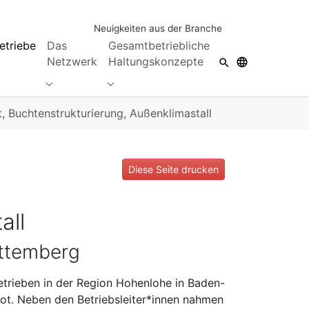
Neuigkeiten aus der Branche
etriebe
Das
Gesamtbetriebliche
Netzwerk
Haltungskonzepte
Submenu for "Das Netzwerk"
Submenu for "Gesamtbetriebliche Hal
t, Buchtenstrukturierung, Außenklimastall
Diese Seite drucken
all
rttemberg
etrieben in der Region Hohenlohe in Baden-
t. Neben den Betriebsleiter*innen nahmen