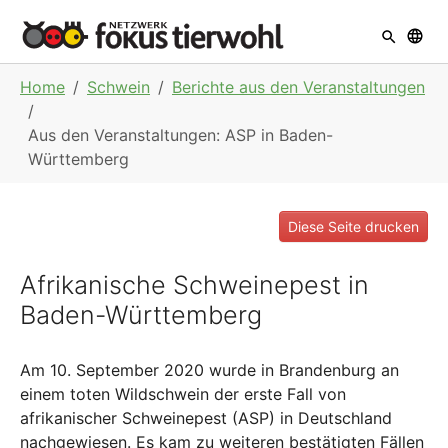
Skip to main navigation
Skip to main content
Skip to page footer
You are here:
Home
Schwein
Berichte aus den Veranstaltungen
Aus den Veranstaltungen: ASP in Baden-
Württemberg
Diese Seite drucken
Afrikanische Schweinepest in
Baden-Württemberg
Am 10. September 2020 wurde in Brandenburg an
einem toten Wildschwein der erste Fall von
afrikanischer Schweinepest (ASP) in Deutschland
nachgewiesen. Es kam zu weiteren bestätigten Fällen