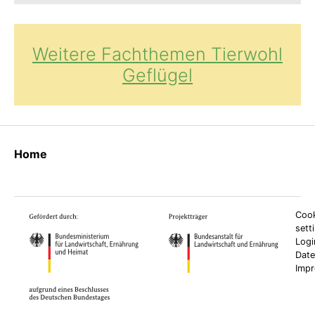
Weitere Fachthemen Tierwohl
Geflügel
Home
Cook
sett
Logi
Date
Imp