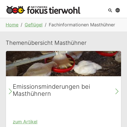
Skip to main navigation
Skip to main content
Skip to page footer
You are here:
Home
Geflügel
Fachinformationen Masthühner
Themenübersicht Masthühner
Emissionsminderungen bei
Masthühnern
zum Artikel