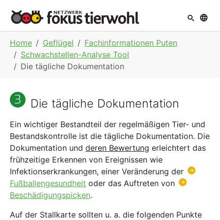
Skip to main navigation
Skip to main content
Skip to page footer
You are here:
Home
Geflügel
Fachinformationen Puten
Schwachstellen-Analyse Tool
Die tägliche Dokumentation
Die tägliche Dokumentation
Ein wichtiger Bestandteil der regelmäßigen Tier- und
Bestandskontrolle ist die tägliche Dokumentation. Die
Dokumentation und
deren Bewertung
erleichtert das
frühzeitige Erkennen von Ereignissen wie
Infektionserkrankungen, einer Veränderung der
Fußballengesundheit
oder das Auftreten von
Beschädigungspicken
.
Auf der Stallkarte sollten u. a. die folgenden Punkte