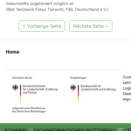
Geburtshilfe ungehindert möglich ist
(Bild: Netzwerk Fokus Tierwohl, FiBL Deutschland e.V.)
< Vorherige Seite
Nächste Seite >
Home
Cook
sett
Logi
Date
Imp
SCHWEIN
〉
FACHINFORMATIONEN MUTTERSAU
〉
ALT