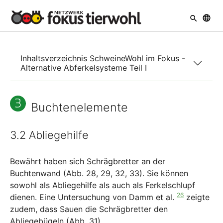
Skip to main navigation
Skip to main content
Skip to page footer
Inhaltsverzeichnis SchweineWohl im Fokus -
Alternative Abferkelsysteme Teil I
Buchtenelemente
3.2 Abliegehilfe
Bewährt haben sich Schrägbretter an der
Buchtenwand (Abb. 28, 29, 32, 33). Sie können
sowohl als Abliegehilfe als auch als Ferkelschlupf
26
dienen. Eine Untersuchung von Damm et al.
zeigte
zudem, dass Sauen die Schrägbretter den
Abliegebügeln (Abb. 31)