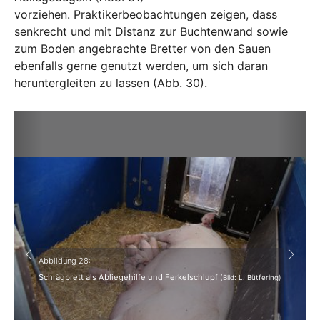
vorziehen. Praktikerbeobachtungen zeigen, dass
senkrecht und mit Distanz zur Buchtenwand sowie
zum Boden angebrachte Bretter von den Sauen
ebenfalls gerne genutzt werden, um sich daran
heruntergleiten zu lassen (Abb. 30).
Previous
Next
Abbildung 28:
Schrägbrett als Abliegehilfe und Ferkelschlupf
(Bild: L. Bütfering)