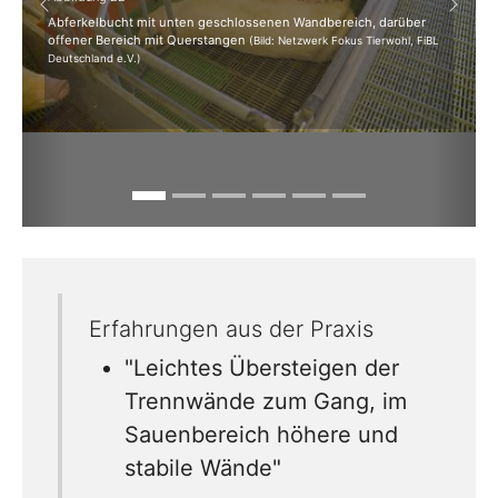
Previous
Next
Abferkelbucht mit unten geschlossenen Wandbereich, darüber
offener Bereich mit Querstangen
(Bild: Netzwerk Fokus Tierwohl, FiBL
Deutschland e.V.)
Erfahrungen aus der Praxis
"Leichtes Übersteigen der
Trennwände zum Gang, im
Sauenbereich höhere und
stabile Wände"