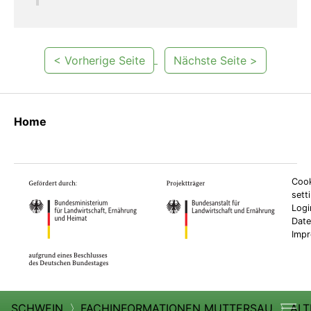
< Vorherige Seite
Nächste Seite >
Home
Cook
sett
Logi
Date
Imp
SCHWEIN
〉
FACHINFORMATIONEN MUTTERSAU
〉
ALT