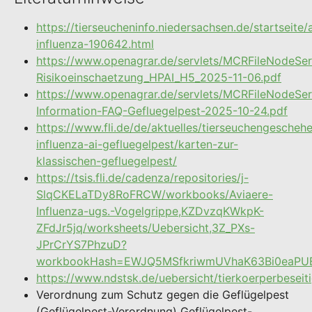
https://tierseucheninfo.niedersachsen.de/startseite/
influenza-190642.html
https://www.openagrar.de/servlets/MCRFileNodeSer
Risikoeinschaetzung_HPAI_H5_2025-11-06.pdf
https://www.openagrar.de/servlets/MCRFileNodeSer
Information-FAQ-Gefluegelpest-2025-10-24.pdf
https://www.fli.de/de/aktuelles/tierseuchengescheh
influenza-ai-gefluegelpest/karten-zur-
klassischen-gefluegelpest/
https://tsis.fli.de/cadenza/repositories/j-
SlqCKELaTDy8RoFRCW/workbooks/Aviaere-
Influenza-ugs.-Vogelgrippe,KZDvzqKWkpK-
ZFdJr5jq/worksheets/Uebersicht,3Z_PXs-
JPrCrYS7PhzuD?
workbookHash=EWJQ5MSfkriwmUVhaK63Bi0eaPUE
https://www.ndstsk.de/uebersicht/tierkoerperbeseit
Verordnung zum Schutz gegen die Geflügelpest
(Geflügelpest-Verordnung) Geflügelpest-