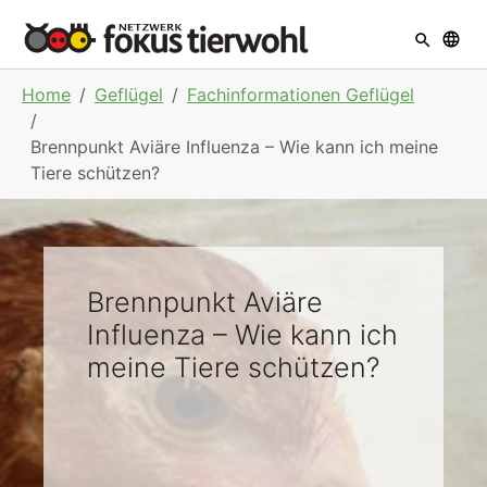
Skip to main navigation
Skip to main content
Skip to page footer
You are here:
Home
Geflügel
Fachinformationen Geflügel
Brennpunkt Aviäre Influenza – Wie kann ich meine
Tiere schützen?
Brennpunkt Aviäre
Influenza – Wie kann ich
meine Tiere schützen?