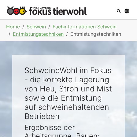
Skip to main navigation
Skip to main content
Skip to page footer
You are here:
Home
Schwein
Fachinformationen Schwein
Entmistungstechniken
Entmistungstechniken
SchweineWohl im Fokus
- die korrekte Lagerung
von Heu, Stroh und Mist
sowie die Entmistung
auf schweinehaltenden
Betrieben
Ergebnisse der
Arbeitsgruppe „Bauen: