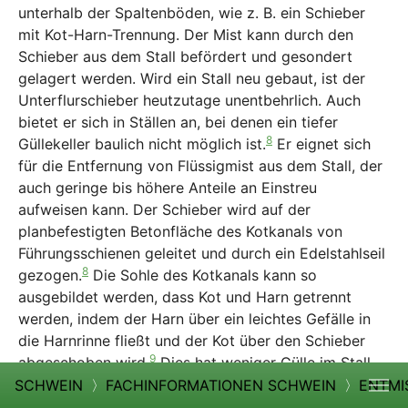
unterhalb der Spaltenböden, wie z. B. ein Schieber
mit Kot-Harn-Trennung. Der Mist kann durch den
Schieber aus dem Stall befördert und gesondert
gelagert werden. Wird ein Stall neu gebaut, ist der
Unterflurschieber heutzutage unentbehrlich. Auch
bietet er sich in Ställen an, bei denen ein tiefer
8
Güllekeller baulich nicht möglich ist.
Er eignet sich
für die Entfernung von Flüssigmist aus dem Stall, der
auch geringe bis höhere Anteile an Einstreu
aufweisen kann. Der Schieber wird auf der
planbefestigten Betonfläche des Kotkanals von
Führungsschienen geleitet und durch ein Edelstahlseil
8
gezogen.
Die Sohle des Kotkanals kann so
ausgebildet werden, dass Kot und Harn getrennt
werden, indem der Harn über ein leichtes Gefälle in
die Harnrinne fließt und der Kot über den Schieber
9
abgeschoben wird.
Dies hat weniger Gülle im Stall
oder Auslauf zur Folge, reduziert die Bildung von
SCHWEIN
〉
FACHINFORMATIONEN SCHWEIN
〉
ENTMI
Ammoniak und sorgt für eine bessere Luftqualität. Ein