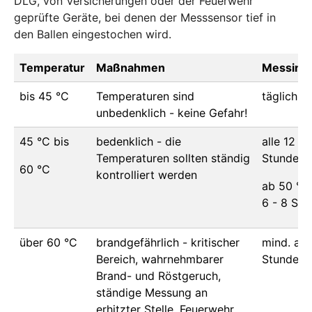
DLG, von Versicherungen oder der Feuerwehr
geprüfte Geräte, bei denen der Messsensor tief in
den Ballen eingestochen wird.
Temperatur
Maßnahmen
Messinte
bis 45 °C
Temperaturen sind
täglich
unbedenklich - keine Gefahr!
45 °C bis
bedenklich - die
alle 12
Temperaturen sollten ständig
Stunden 
60 °C
kontrolliert werden
ab 50 °C 
6 - 8 Stu
über 60 °C
brandgefährlich - kritischer
mind. all
Bereich, wahrnehmbarer
Stunden
Brand- und Röstgeruch,
ständige Messung an
erhitzter Stelle, Feuerwehr