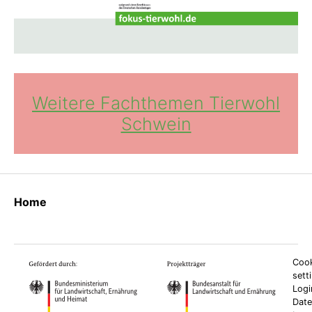
Weitere Fachthemen Tierwohl
Schwein
Home
Cook
sett
Logi
Date