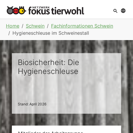
Skip to main navigation
Skip to main content
Skip to page footer
You are here:
Home
Schwein
Fachinformationen Schwein
Hygieneschleuse im Schweinestall
Biosicherheit: Die
Hygieneschleuse
Stand: April 2026