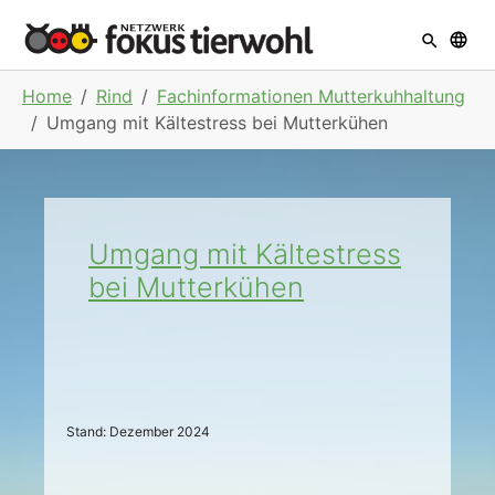
Skip to main navigation
Skip to main content
Skip to page footer
You are here:
Home
Rind
Fachinformationen Mutterkuhhaltung
Umgang mit Kältestress bei Mutterkühen
Umgang mit Kältestress
bei Mutterkühen
Stand: Dezember 2024