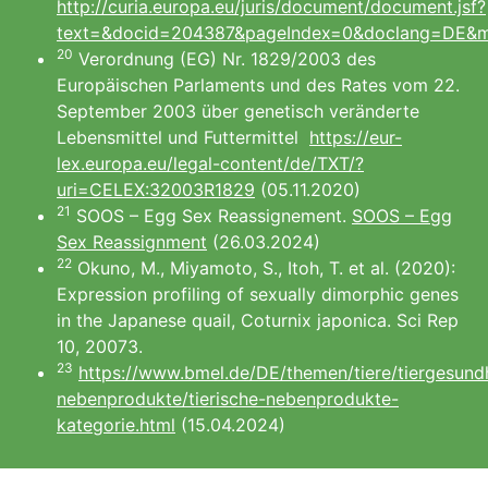
http://curia.europa.eu/juris/document/document.jsf?
text=&docid=204387&pageIndex=0&doclang=DE&m
20
Verordnung (EG) Nr. 1829/2003 des
Europäischen Parlaments und des Rates vom 22.
September 2003 über genetisch veränderte
Lebensmittel und Futtermittel
https://eur-
lex.europa.eu/legal-content/de/TXT/?
uri=CELEX:32003R1829
(05.11.2020)
21
SOOS – Egg Sex Reassignement.
SOOS – Egg
Sex Reassignment
(26.03.2024)
22
Okuno, M., Miyamoto, S., Itoh, T. et al. (2020):
Expression profiling of sexually dimorphic genes
in the Japanese quail, Coturnix japonica. Sci Rep
10, 20073.
23
https://www.bmel.de/DE/themen/tiere/tiergesundh
nebenprodukte/tierische-nebenprodukte-
kategorie.html
(15.04.2024)