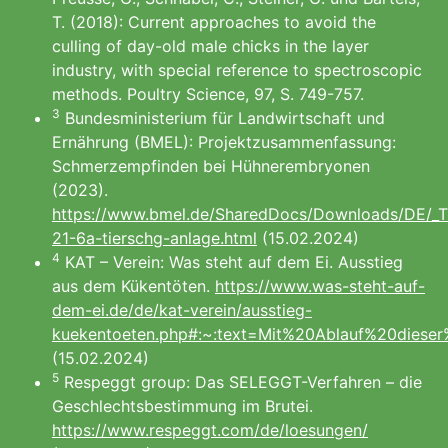
T. (2018): Current approaches to avoid the
culling of day-old male chicks in the layer
industry, with special reference to spectroscopic
methods. Poultry Science, 97, S. 749-757.
3
Bundesministerium für Landwirtschaft und
Ernährung (BMEL): Projektzusammenfassung:
Schmerzempfinden bei Hühnerembryonen
(2023).
https://www.bmel.de/SharedDocs/Downloads/DE/_Tie
21-6a-tierschg-anlage.html
(15.02.2024)
4
KAT – Verein: Was steht auf dem Ei. Ausstieg
aus dem Kükentöten.
https://www.was-steht-auf-
dem-ei.de/de/kat-verein/ausstieg-
kuekentoeten.php#:~:text=Mit%20Ablauf%20die
(15.02.2024)
5
Respeggt group: Das SELEGGT-Verfahren – die
Geschlechtsbestimmung im Brutei.
https://www.respeggt.com/de/loesungen/