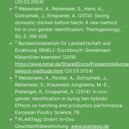
(20.03.2024)
6
Weissmann, A., Reitemeier, S., Hahn, A.,
Gottschalk, J., Einspanier, A. (2013): Sexing
domestic chicken before hatch: A new method
for in ovo gender identification. Theriogenology,
80, S. 199-205.
7
Bundesministerium für Landwirtschaft und
Ernährung (BMEL): Durchbruch: Gemeinsam
Kükentöten beenden! (2018)
https://www.bmel.de/SharedDocs/Pressemitteilunge
seleggt-methode.html
(20.03.2024)
8
Weissmann, A., Förster, A., Gottschalk, J.,
Reitemeier, S., Krautwald-Junghanns, M.-E.,
Preisinger, R., Einspanier, A. (2014): In ovo-
gender identification in laying hen hybrids:
Effects on hatching and production performance.
European Poultry Science, 78.
9
PLANTegg GmbH: In-Ovo
Geschlechtsbestimmung.
www.plantegg.de