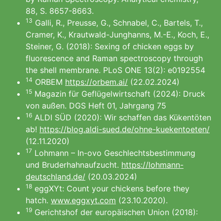
88, S. 8657-8663.
13
Galli, R., Preusse, G., Schnabel, C., Bartels, T.,
Cramer, K., Krautwald-Junghanns, M.-E., Koch, E.,
Steiner, G. (2018): Sexing of chicken eggs by
fluorescence and Raman spectroscopy through
the shell membrane. PLoS ONE 13(2): e0192554
14
ORBEM
https://orbem.ai/
(22.02.2024)
15
Magazin für Geflügelwirtschaft (2024): Druck
von außen. DGS Heft 01, Jahrgang 75
16
ALDI SÜD (2020): Wir schaffen das Kükentöten
ab!
https://blog.aldi-sued.de/ohne-kuekentoeten/
(12.11.2020)
17
Lohmann – In-ovo Geschlechtsbestimmung
und Bruderhahnaufzucht.
https://lohmann-
deutschland.de/
(20.03.2024)
18
eggXYt: Count your chickens before they
hatch.
www.eggxyt.com
(23.10.2020).
19
Gerichtshof der europäischen Union (2018):