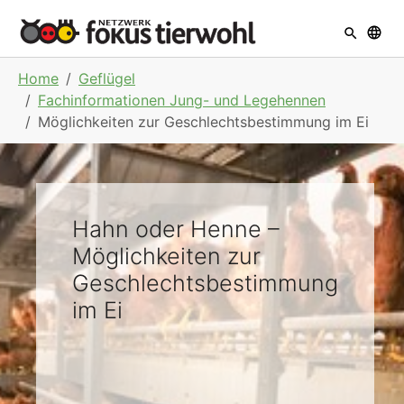
Skip to main navigation
Skip to main content
Skip to page footer
You are here:
Home
Geflügel
Fachinformationen Jung- und Legehennen
Möglichkeiten zur Geschlechtsbestimmung im Ei
Hahn oder Henne –
Möglichkeiten zur
Geschlechtsbestimmung
im Ei