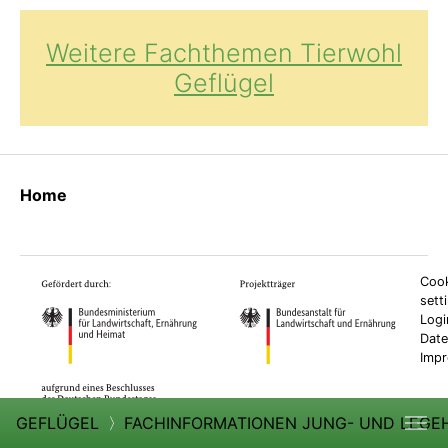
Weitere Fachthemen Tierwohl
Geflügel
Home
Cook
sett
Logi
Date
Imp
GEFLÜGEL
〉
FACHINFORMATIONEN JUNG- UND LEG