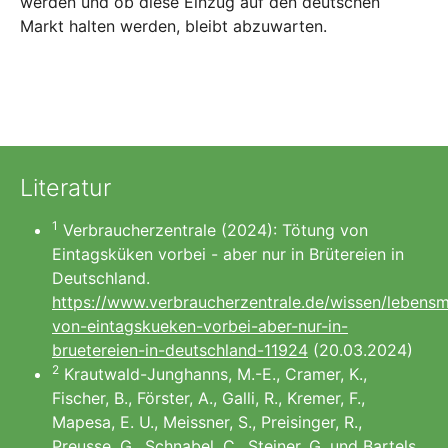
werden und ob diese Einzug auf den deutschen
Markt halten werden, bleibt abzuwarten.
Literatur
1
Verbraucherzentrale (2024): Tötung von
Eintagsküken vorbei - aber nur in Brütereien in
Deutschland.
https://www.verbraucherzentrale.de/wissen/lebensmi
von-eintagskueken-vorbei-aber-nur-in-
bruetereien-in-deutschland-11924
(20.03.2024)
2
Krautwald-Junghanns, M.-E., Cramer, K.,
Fischer, B., Förster, A., Galli, R., Kremer, F.,
Mapesa, E. U., Meissner, S., Preisinger, R.,
Preusse, G., Schnabel, C., Steiner, G. und Bartels,