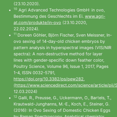
(23.10.2020).
10
Agri Advanced Technologies GmbH: in ovo,
Bestimmung des Geschlechts im Ei.
www.agri-
at.com/produkte/in-ovo
(23.10.2020,
22.02.2024).
11
Doreen Göhler, Björn Fischer, Sven Meissner, In-
ovo sexing of 14-day-old chicken embryos by
pattern analysis in hyperspectral images (VIS/NIR
spectra): A non-destructive method for layer
lines with gender-specific down feather color,
Poultry Science, Volume 96, Issue 1, 2017, Pages
1-4, ISSN 0032-5791,
https://doi.org/10.3382/ps/pew282.
(https://www.sciencedirect.com/science/article/pi
12.03.2024)
12
Galli, R., Preusse, G., Uckermann, O., Bartels, T.,
Krautwald-Junghanns, M.-E., Koch, E., Steiner, G.
(2016): In Ovo Sexing of Domestic Chicken Eggs
by Raman Spectroscopy. Analytical chemistry,