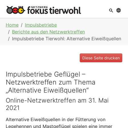
Skip to main navigation
Skip to main content
Skip to page footer
You are here:
Home
Impulsbetriebe
Berichte aus den Netzwerktreffen
Impulsbetriebe Tierwohl: Alternative Eiweißquellen
Diese Seite drucken
Impulsbetriebe Geflügel –
Netzwerktreffen zum Thema
„Alternative Eiweißquellen“
Online-Netzwerktreffen am 31. Mai
2021
Alternative Eiweißquellen in der Fütterung von
Legehennen und Mastgeflügel spielen eine immer