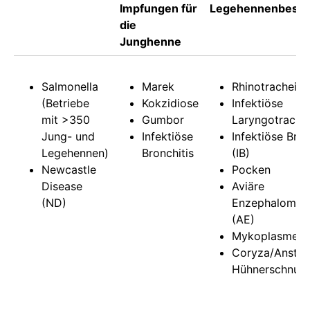
Impfungen für
Legehennenbesta
die
Junghenne
Salmonella
Marek
Rhinotracheitis
(Betriebe
Kokzidiose
Infektiöse
mit >350
Gumbor
Laryngotracheit
Jung- und
Infektiöse
Infektiöse Bron
Legehennen)
Bronchitis
(IB)
Newcastle
Pocken
Disease
Aviäre
(ND)
Enzephalomyeli
(AE)
Mykoplasmen
Coryza/Anstec
Hühnerschnup