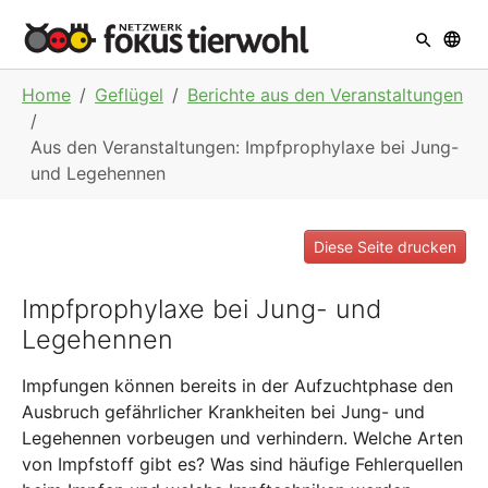
Skip to main navigation
Skip to main content
Skip to page footer
You are here:
Home
Geflügel
Berichte aus den Veranstaltungen
Aus den Veranstaltungen: Impfprophylaxe bei Jung-
und Legehennen
Diese Seite drucken
Impfprophylaxe bei Jung- und
Legehennen
Impfungen können bereits in der Aufzuchtphase den
Ausbruch gefährlicher Krankheiten bei Jung- und
Legehennen vorbeugen und verhindern. Welche Arten
von Impfstoff gibt es? Was sind häufige Fehlerquellen