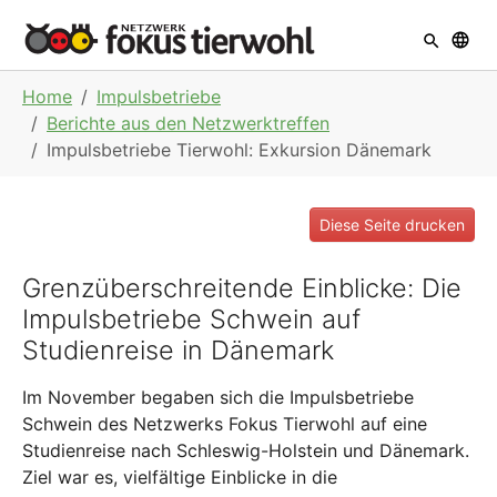
Skip to main navigation
Skip to main content
Skip to page footer
You are here:
Home
Impulsbetriebe
Berichte aus den Netzwerktreffen
Impulsbetriebe Tierwohl: Exkursion Dänemark
Diese Seite drucken
Grenzüberschreitende Einblicke: Die
Impulsbetriebe Schwein auf
Studienreise in Dänemark
Im November begaben sich die Impulsbetriebe
Schwein des Netzwerks Fokus Tierwohl auf eine
Studienreise nach Schleswig-Holstein und Dänemark.
Ziel war es, vielfältige Einblicke in die